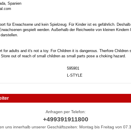
ada, Spanien
bal.com
port für Erwachsene und kein Spielzeug. Für Kinder ist es gefährlich. Deshalb
 Erwachsenen gespielt werden. Außerhalb der Reichweite von kleinen Kindern la
darstellen.
t for adults and it's not a toy. For Children it is dangerous. Therfore Childre
. Store out of reach of small children as small parts pose a choking hazard.
595901
L-STYLE
iter
Anfragen per Telefon:
+499391911800
hen uns innerhalb unserer Geschäftszeiten: Montag bis Freitag von 07.3