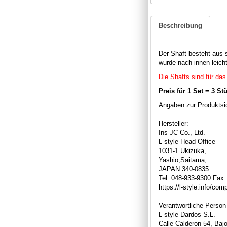
Beschreibung
Der Shaft besteht aus 
wurde nach innen leic
Die Shafts sind für d
Preis für 1 Set = 3 St
Angaben zur Produktsic
Hersteller:
Ins JC Co., Ltd.
L-style Head Office
1031-1 Ukizuka,
Yashio,Saitama,
JAPAN 340-0835
Tel: 048-933-9300 Fax
https://l-style.info/co
Verantwortliche Person
L-style Dardos S.L.
Calle Calderon 54, Bajo