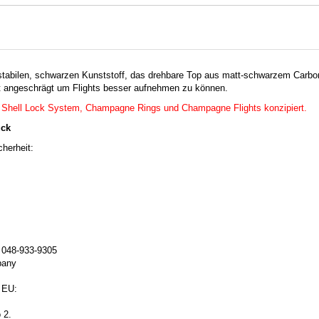
stabilen, schwarzen Kunststoff, das drehbare Top aus matt-schwarzem Carbo
ht angeschrägt um Flights besser aufnehmen zu können.
as Shell Lock System, Champagne Rings und Champagne Flights konzipiert.
ück
herheit:
: 048-933-9305
mpany
 EU:
 2.