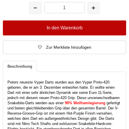
In den Warenkorb
Zur Merkliste hinzufügen
Beschreibung
Peters neueste Vyper Darts wurden aus den Vyper Proto-420
geboren, die er am 3. Dezember entworfen hatte. Er wollte einen
Dart mit einer sehr ähnlichen Dynamik wie seine Euro 11-Serie,
jedoch mit diesem neuen Proto-420 Grip. Diese unverwechselbaren
Snakebite-Darts werden aus einer
90% Wolframlegierung
gefertigt
und bieten gleichbleibenden Grip über den gesamten Barrel. Der V-
Reverse-Groove-Grip ist mit einem Hot-Purple Finish versehen,
welches dem Dart ein außergewöhnliches Design gibt. Die Darts
sind mit Nitro Tech Shafts und exklusiven Snakebite-Hardcore-
Flights bestückt. Ein atemberaubender Dart in allen Bereichen.