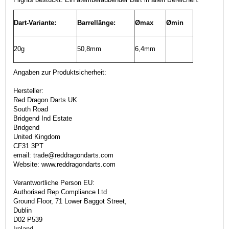
Dart-Variante:
Barrellänge:
Ømax
Ømin
20g
50,8mm
6,4mm
Angaben zur Produktsicherheit:
Hersteller:
Red Dragon Darts UK
South Road
Bridgend Ind Estate
Bridgend
United Kingdom
CF31 3PT
email: trade@reddragondarts.com
Website: www.reddragondarts.com
Verantwortliche Person EU:
Authorised Rep Compliance Ltd
Ground Floor, 71 Lower Baggot Street,
Dublin
D02 P539
Ireland