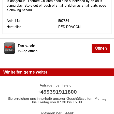
is dangerous. Therfore Children should be supervised by an adult
during play. Store out of reach of small children as small parts pose
a choking hazard.
Artikel-Nr.
597834
Hersteller
RED DRAGON
Dartworld
Öffnen
In App öffnen
Wir helfen gerne weiter
Anfragen per Telefon:
+499391911800
Sie erreichen uns innerhalb unserer Geschäftszeiten: Montag
bis Freitag von 07.30 bis 16.00
Anfragen per E-Mail: