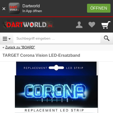
Dartworld
×
ÖFFNEN
In App öffnen
Zurück zu "BOARD"
TARGET Corona Vision LED-Ersatzband