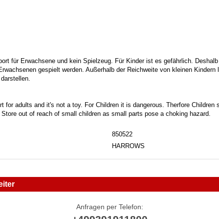
port für Erwachsene und kein Spielzeug. Für Kinder ist es gefährlich. Deshalb
 Erwachsenen gespielt werden. Außerhalb der Reichweite von kleinen Kindern la
darstellen.
t for adults and it's not a toy. For Children it is dangerous. Therfore Childre
. Store out of reach of small children as small parts pose a choking hazard.
850522
HARROWS
iter
Anfragen per Telefon: