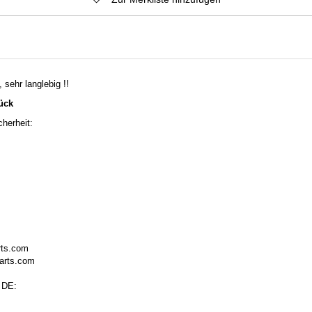
 sehr langlebig !!
tück
herheit:
rts.com
arts.com
 DE: