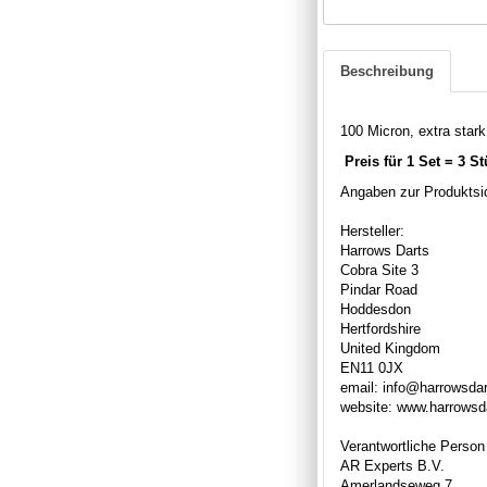
Beschreibung
100 Micron, extra stark,
Preis für 1 Set = 3 S
Angaben zur Produktsic
Hersteller:
Harrows Darts
Cobra Site 3
Pindar Road
Hoddesdon
Hertfordshire
United Kingdom
EN11 0JX
email: info@harrowsda
website: www.harrowsd
Verantwortliche Person
AR Experts B.V.
Amerlandseweg 7