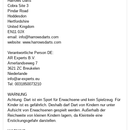
Harrows Darts
Cobra Site 3
Pindar Road
Hoddesdon
Hertfordshire
United Kingdom
EN11 0JX
email: info@harrowsdarts.com
website: www.harrowsdarts.com
Verantwortliche Person DE:
AR Experts B.V.
Amerlandseweg 7
3621 ZC Breukelen
Niederlande
info@ar-experts.eu
Tel: 0031850073210
WARNUNG
Achtung: Dart ist ein Sport für Erwachsene und kein Spielzeug. Für
Kinder ist es gefährlich. Deshalb darf Dart von Kindern nur unter
Aufsicht von Erwachsenen gespielt werden. Außerhalb der
Reichweite von kleinen Kindern lagern, da Kleinteile eine
Erstickungsgefahr darstellen.