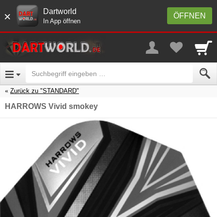
Dartworld
×
ÖFFNEN
In App öffnen
Zurück zu "STANDARD"
HARROWS Vivid smokey