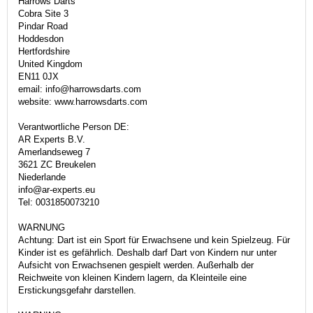
Harrows Darts
Cobra Site 3
Pindar Road
Hoddesdon
Hertfordshire
United Kingdom
EN11 0JX
email: info@harrowsdarts.com
website: www.harrowsdarts.com
Verantwortliche Person DE:
AR Experts B.V.
Amerlandseweg 7
3621 ZC Breukelen
Niederlande
info@ar-experts.eu
Tel: 0031850073210
WARNUNG
Achtung: Dart ist ein Sport für Erwachsene und kein Spielzeug. Für
Kinder ist es gefährlich. Deshalb darf Dart von Kindern nur unter
Aufsicht von Erwachsenen gespielt werden. Außerhalb der
Reichweite von kleinen Kindern lagern, da Kleinteile eine
Erstickungsgefahr darstellen.