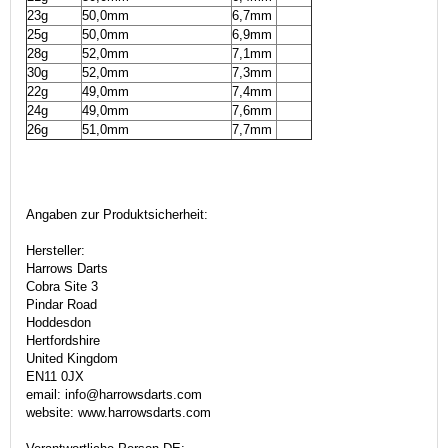
23g
50,0mm
6,7mm
25g
50,0mm
6,9mm
28g
52,0mm
7,1mm
30g
52,0mm
7,3mm
22g
49,0mm
7,4mm
24g
49,0mm
7,6mm
26g
51,0mm
7,7mm
Angaben zur Produktsicherheit:
Hersteller:
Harrows Darts
Cobra Site 3
Pindar Road
Hoddesdon
Hertfordshire
United Kingdom
EN11 0JX
email: info@harrowsdarts.com
website: www.harrowsdarts.com