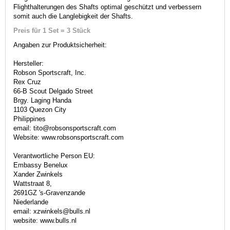
Flighthalterungen des Shafts optimal geschützt und verbessern
somit auch die Langlebigkeit der Shafts.
Preis für 1 Set = 3 Stück
Angaben zur Produktsicherheit:
Hersteller:
Robson Sportscraft, Inc.
Rex Cruz
66-B Scout Delgado Street
Brgy. Laging Handa
1103 Quezon City
Philippines
email: tito@robsonsportscraft.com
Website: www.robsonsportscraft.com
Verantwortliche Person EU:
Embassy Benelux
Xander Zwinkels
Wattstraat 8,
2691GZ 's-Gravenzande
Niederlande
email: xzwinkels@bulls.nl
website: www.bulls.nl