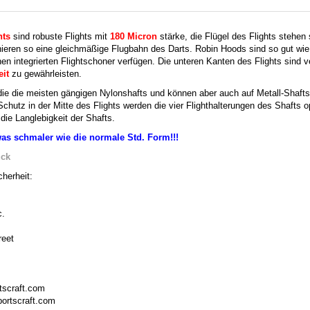
hts
sind robuste Flights mit
180 Micron
stärke, die Flügel des Flights stehen 
ieren so eine gleichmäßige Flugbahn des Darts. Robin Hoods sind so gut wie 
en integrierten Flightschoner verfügen. Die unteren Kanten des Flights sind v
eit
zu gewährleisten.
 die die meisten gängigen Nylonshafts und können aber auch auf Metall-Shaft
Schutz in der Mitte des Flights werden die vier Flighthalterungen des Shafts 
die Langlebigkeit der Shafts.
was schmaler wie die normale Std. Form!!!
ück
herheit:
c.
reet
tscraft.com
ortscraft.com