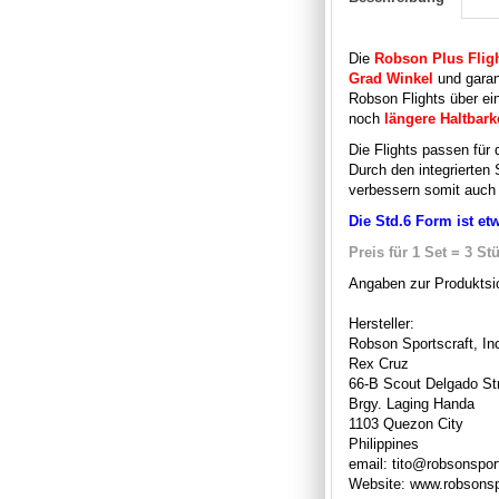
Die
Robson Plus Flig
Grad Winkel
und garan
Robson Flights über ein
noch
längere Haltbark
Die Flights passen für
Durch den integrierten 
verbessern somit auch 
Die Std.6 Form ist et
Preis für 1 Set = 3 St
Angaben zur Produktsic
Hersteller:
Robson Sportscraft, In
Rex Cruz
66-B Scout Delgado St
Brgy. Laging Handa
1103 Quezon City
Philippines
email: tito@robsonspor
Website: www.robsonsp