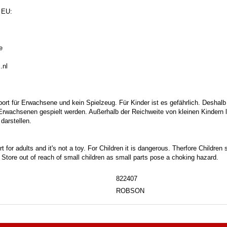
 EU:
e
.nl
port für Erwachsene und kein Spielzeug. Für Kinder ist es gefährlich. Deshalb
 Erwachsenen gespielt werden. Außerhalb der Reichweite von kleinen Kindern la
darstellen.
t for adults and it's not a toy. For Children it is dangerous. Therfore Childre
. Store out of reach of small children as small parts pose a choking hazard.
822407
ROBSON