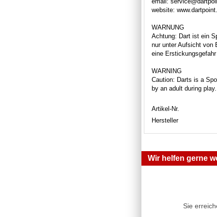
email: service@dartpoi
website: www.dartpoint
WARNUNG
Achtung: Dart ist ein S
nur unter Aufsicht von
eine Erstickungsgefahr 
WARNING
Caution: Darts is a Spor
by an adult during play
Artikel-Nr.
Hersteller
Wir helfen gerne we
Sie erreic