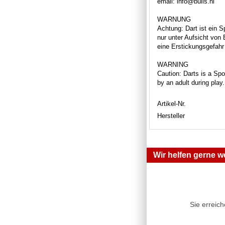
email: info@bulls.nl
WARNUNG
Achtung: Dart ist ein S
nur unter Aufsicht von
eine Erstickungsgefahr 
WARNING
Caution: Darts is a Spor
by an adult during play
Artikel-Nr.
Hersteller
Wir helfen gerne we
Sie erreic