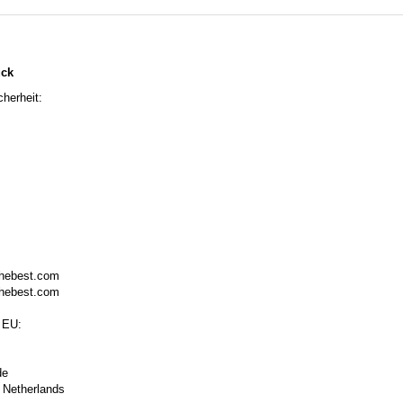
ück
herheit:
thebest.com
thebest.com
 EU:
de
 Netherlands