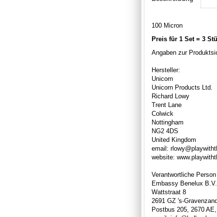
100 Micron
Preis für 1 Set = 3 St
Angaben zur Produktsic
Hersteller:
Unicorn
Unicorn Products Ltd.
Richard Lowy
Trent Lane
Colwick
Nottingham
NG2 4DS
United Kingdom
email: rlowy@playwith
website: www.playwith
Verantwortliche Person
Embassy Benelux B.V.
Wattstraat 8
2691 GZ 's-Gravenzan
Postbus 205, 2670 AE,