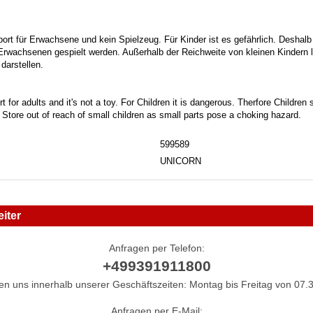
port für Erwachsene und kein Spielzeug. Für Kinder ist es gefährlich. Deshalb
 Erwachsenen gespielt werden. Außerhalb der Reichweite von kleinen Kindern la
darstellen.
t for adults and it's not a toy. For Children it is dangerous. Therfore Childre
. Store out of reach of small children as small parts pose a choking hazard.
599589
UNICORN
iter
Anfragen per Telefon:
+499391911800
hen uns innerhalb unserer Geschäftszeiten: Montag bis Freitag von 07.3
Anfragen per E-Mail: