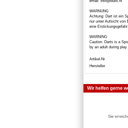
email: info@bulls.nl
WARNUNG
Achtung: Dart ist ein S
nur unter Aufsicht von
eine Erstickungsgefahr 
WARNING
Caution: Darts is a Spor
by an adult during play
Artikel-Nr.
Hersteller
Wir helfen gerne we
Sie erreic