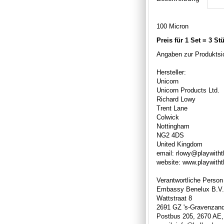
100 Micron
Preis für 1 Set = 3 St
Angaben zur Produktsic
Hersteller:
Unicorn
Unicorn Products Ltd.
Richard Lowy
Trent Lane
Colwick
Nottingham
NG2 4DS
United Kingdom
email: rlowy@playwith
website: www.playwith
Verantwortliche Person
Embassy Benelux B.V.
Wattstraat 8
2691 GZ 's-Gravenzan
Postbus 205, 2670 AE,