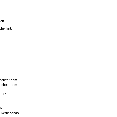
ück
herheit:
thebest.com
thebest.com
 EU:
de
 Netherlands