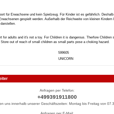
port für Erwachsene und kein Spielzeug. Für Kinder ist es gefährlich. Deshalb
 Erwachsenen gespielt werden. Außerhalb der Reichweite von kleinen Kindern la
darstellen.
t for adults and it's not a toy. For Children it is dangerous. Therfore Childre
. Store out of reach of small children as small parts pose a choking hazard.
599605
UNICORN
iter
Anfragen per Telefon:
+499391911800
hen uns innerhalb unserer Geschäftszeiten: Montag bis Freitag von 07.3
Anfragen per E-Mail: