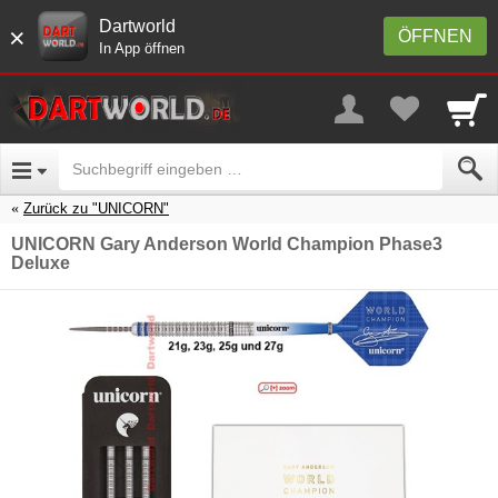
Dartworld
×
ÖFFNEN
In App öffnen
Zurück zu "UNICORN"
UNICORN Gary Anderson World Champion Phase3
Deluxe