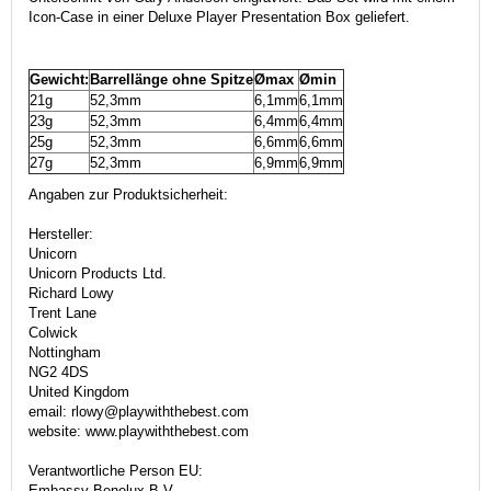
Icon-Case in einer Deluxe Player Presentation Box geliefert.
Gewicht:
Barrellänge ohne Spitze
Ømax
Ømin
21g
52,3mm
6,1mm
6,1mm
23g
52,3mm
6,4mm
6,4mm
25g
52,3mm
6,6mm
6,6mm
27g
52,3mm
6,9mm
6,9mm
Angaben zur Produktsicherheit:
Hersteller:
Unicorn
Unicorn Products Ltd.
Richard Lowy
Trent Lane
Colwick
Nottingham
NG2 4DS
United Kingdom
email: rlowy@playwiththebest.com
website: www.playwiththebest.com
Verantwortliche Person EU:
Embassy Benelux B.V.