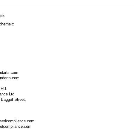
ück
herheit:
ndarts.com
ondarts.com
 EU:
ance Ltd
 Baggot Street,
isedcompliance.com
sedcompliance.com