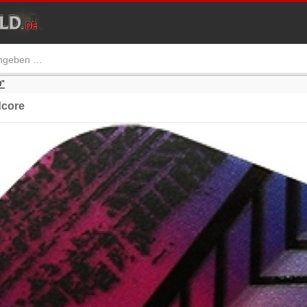
"
core