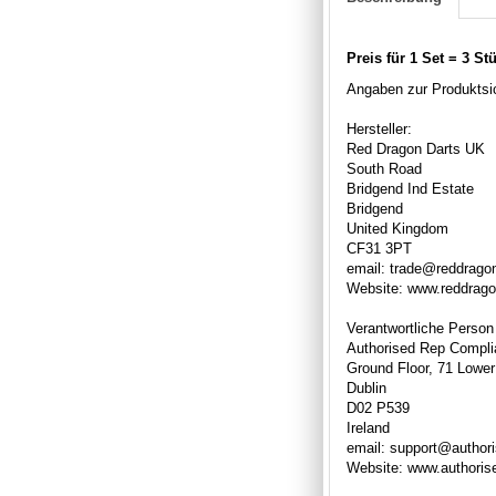
Preis für 1 Set = 3 St
Angaben zur Produktsic
Hersteller:
Red Dragon Darts UK
South Road
Bridgend Ind Estate
Bridgend
United Kingdom
CF31 3PT
email: trade@reddrago
Website: www.reddrag
Verantwortliche Person
Authorised Rep Compli
Ground Floor, 71 Lower
Dublin
D02 P539
Ireland
email: support@author
Website: www.authori