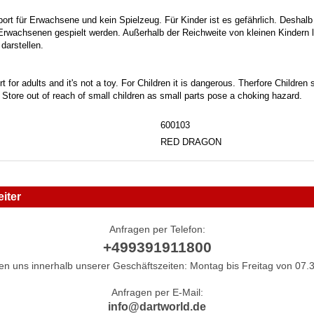
port für Erwachsene und kein Spielzeug. Für Kinder ist es gefährlich. Deshalb
 Erwachsenen gespielt werden. Außerhalb der Reichweite von kleinen Kindern la
darstellen.
t for adults and it's not a toy. For Children it is dangerous. Therfore Childre
. Store out of reach of small children as small parts pose a choking hazard.
600103
RED DRAGON
iter
Anfragen per Telefon:
+499391911800
hen uns innerhalb unserer Geschäftszeiten: Montag bis Freitag von 07.3
Anfragen per E-Mail:
info@dartworld.de