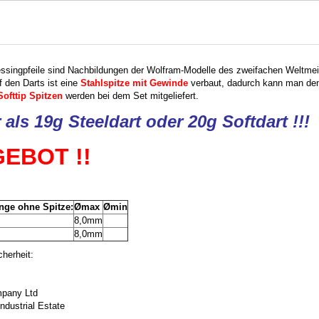
singpfeile sind Nachbildungen der Wolfram-Modelle des zweifachen Weltmeis
 den Darts ist eine
Stahlspitze mit Gewinde
verbaut, dadurch kann man den 
Softtip Spitzen
werden bei dem Set mitgeliefert.
als 19g Steeldart oder 20g Softdart !!!
EBOT !!
änge ohne Spitze:
Ømax
Ømin
8,0mm
8,0mm
herheit:
pany Ltd
ndustrial Estate