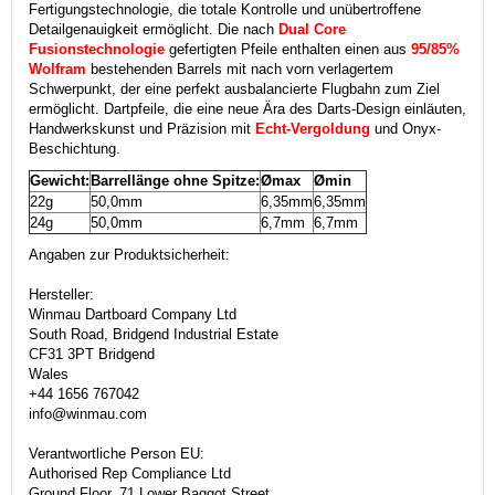
Fertigungstechnologie, die totale Kontrolle und unübertroffene
Detailgenauigkeit ermöglicht. Die nach
Dual Core
Fusionstechnologie
gefertigten Pfeile enthalten einen aus
95/85%
Wolfram
bestehenden Barrels mit nach vorn verlagertem
Schwerpunkt, der eine perfekt ausbalancierte Flugbahn zum Ziel
ermöglicht. Dartpfeile, die eine neue Ära des Darts-Design einläuten,
Handwerkskunst und Präzision mit
Echt-Vergoldung
und Onyx-
Beschichtung.
Gewicht:
Barrellänge ohne Spitze:
Ømax
Ømin
22g
50,0mm
6,35mm
6,35mm
24g
50,0mm
6,7mm
6,7mm
Angaben zur Produktsicherheit:
Hersteller:
Winmau Dartboard Company Ltd
South Road, Bridgend Industrial Estate
CF31 3PT Bridgend
Wales
+44 1656 767042
info@winmau.com
Verantwortliche Person EU:
Authorised Rep Compliance Ltd
Ground Floor, 71 Lower Baggot Street,