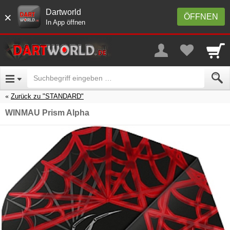
Dartworld
×
ÖFFNEN
In App öffnen
Zurück zu "STANDARD"
WINMAU Prism Alpha