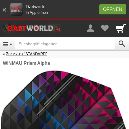
Dartworld
×
ÖFFNEN
In App öffnen
Zurück zu "STANDARD"
WINMAU Prism Alpha