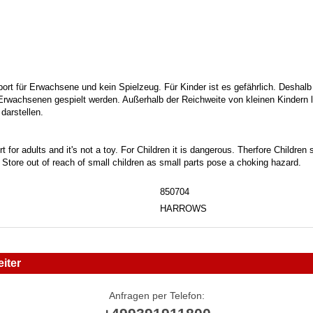
port für Erwachsene und kein Spielzeug. Für Kinder ist es gefährlich. Deshalb
 Erwachsenen gespielt werden. Außerhalb der Reichweite von kleinen Kindern la
darstellen.
t for adults and it's not a toy. For Children it is dangerous. Therfore Childre
. Store out of reach of small children as small parts pose a choking hazard.
850704
HARROWS
iter
Anfragen per Telefon: