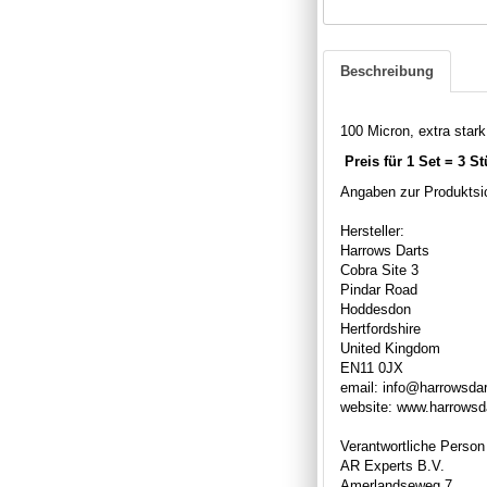
Beschreibung
100 Micron, extra stark,
Preis für 1 Set = 3 S
Angaben zur Produktsic
Hersteller:
Harrows Darts
Cobra Site 3
Pindar Road
Hoddesdon
Hertfordshire
United Kingdom
EN11 0JX
email: info@harrowsda
website: www.harrowsd
Verantwortliche Person
AR Experts B.V.
Amerlandseweg 7