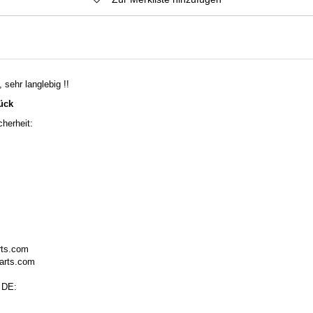
 sehr langlebig !!
tück
herheit:
rts.com
arts.com
 DE: