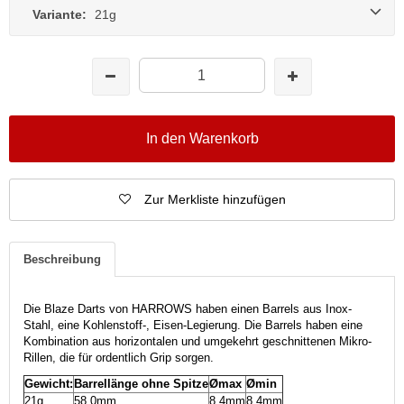
Variante:
21g
In den Warenkorb
Zur Merkliste hinzufügen
Beschreibung
Die Blaze Darts von HARROWS haben einen Barrels aus Inox-
Stahl, eine Kohlenstoff-, Eisen-Legierung. Die Barrels haben eine
Kombination aus horizontalen und umgekehrt geschnittenen Mikro-
Rillen, die für ordentlich Grip sorgen.
Gewicht:
Barrellänge ohne Spitze
Ømax
Ømin
21g
58,0mm
8,4mm
8,4mm