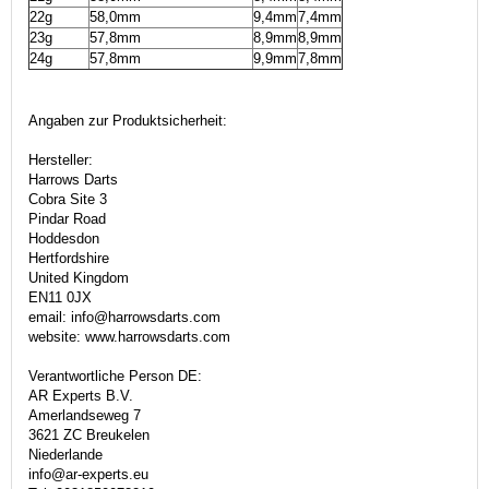
22g
58,0mm
9,4mm
7,4mm
23g
57,8mm
8,9mm
8,9mm
24g
57,8mm
9,9mm
7,8mm
Angaben zur Produktsicherheit:
Hersteller:
Harrows Darts
Cobra Site 3
Pindar Road
Hoddesdon
Hertfordshire
United Kingdom
EN11 0JX
email: info@harrowsdarts.com
website: www.harrowsdarts.com
Verantwortliche Person DE:
AR Experts B.V.
Amerlandseweg 7
3621 ZC Breukelen
Niederlande
info@ar-experts.eu