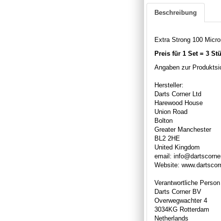
Beschreibung
Extra Strong 100 Micron
Preis für 1 Set = 3 St
Angaben zur Produktsic
Hersteller:
Darts Corner Ltd
Harewood House
Union Road
Bolton
Greater Manchester
BL2 2HE
United Kingdom
email: info@dartscorne
Website: www.dartscor
Verantwortliche Person
Darts Corner BV
Overwegwachter 4
3034KG Rotterdam
Netherlands