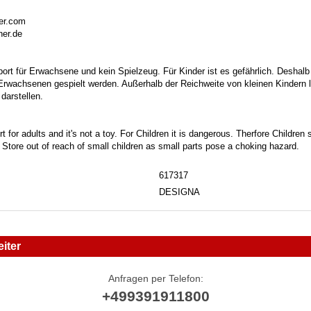
ner.com
ner.de
port für Erwachsene und kein Spielzeug. Für Kinder ist es gefährlich. Deshalb
 Erwachsenen gespielt werden. Außerhalb der Reichweite von kleinen Kindern la
darstellen.
t for adults and it's not a toy. For Children it is dangerous. Therfore Childre
. Store out of reach of small children as small parts pose a choking hazard.
617317
DESIGNA
iter
Anfragen per Telefon:
+499391911800