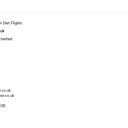
 Dart Flights.
ück
herheit:
r.co.uk
ner.co.uk
 DE: