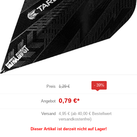
- 39%
Preis
1,29 €
0,79 €
*
Angebot
Versand
4,95 € (ab 40,00 € Bestellwert
versandkostenfrei)
Dieser Artikel ist derzeit nicht auf Lager!