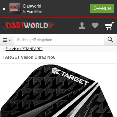
Dartworld
×
ÖFFNEN
In App öffnen
Zurück zu "STANDARD"
TARGET Vision.Ultra2 No6