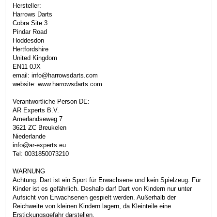
Hersteller:
Harrows Darts
Cobra Site 3
Pindar Road
Hoddesdon
Hertfordshire
United Kingdom
EN11 0JX
email: info@harrowsdarts.com
website: www.harrowsdarts.com
Verantwortliche Person DE:
AR Experts B.V.
Amerlandseweg 7
3621 ZC Breukelen
Niederlande
info@ar-experts.eu
Tel: 0031850073210
WARNUNG
Achtung: Dart ist ein Sport für Erwachsene und kein Spielzeug. Für
Kinder ist es gefährlich. Deshalb darf Dart von Kindern nur unter
Aufsicht von Erwachsenen gespielt werden. Außerhalb der
Reichweite von kleinen Kindern lagern, da Kleinteile eine
Erstickungsgefahr darstellen.