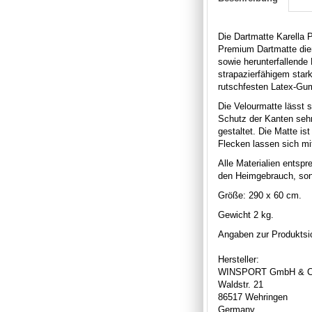
Die Dartmatte Karella 
Premium Dartmatte dien
sowie herunterfallende
strapazierfähigem stark
rutschfesten Latex-Gu
Die Velourmatte lässt 
Schutz der Kanten sehr 
gestaltet. Die Matte is
Flecken lassen sich m
Alle Materialien entspr
den Heimgebrauch, son
Größe: 290 x 60 cm.
Gewicht 2 kg.
Angaben zur Produktsic
Hersteller:
WINSPORT GmbH & C
Waldstr. 21
86517 Wehringen
Germany