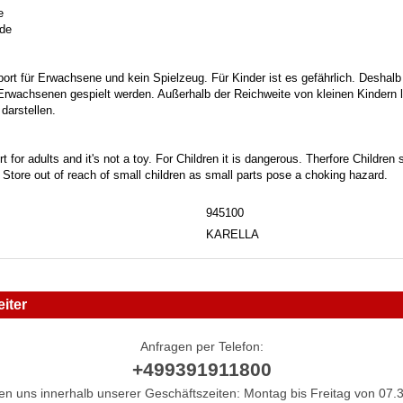
e
.de
port für Erwachsene und kein Spielzeug. Für Kinder ist es gefährlich. Deshalb
 Erwachsenen gespielt werden. Außerhalb der Reichweite von kleinen Kindern la
darstellen.
t for adults and it's not a toy. For Children it is dangerous. Therfore Childre
. Store out of reach of small children as small parts pose a choking hazard.
945100
KARELLA
iter
Anfragen per Telefon:
+499391911800
hen uns innerhalb unserer Geschäftszeiten: Montag bis Freitag von 07.3