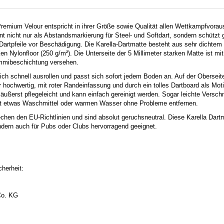
Premium Velour entspricht in ihrer Größe sowie Qualität allen Wettkampfvora
t nicht nur als Abstandsmarkierung für Steel- und Softdart, sondern schützt 
 Dartpfeile vor Beschädigung. Die Karella-Dartmatte besteht aus sehr dichtem
en Nylonfloor (250 g/m²). Die Unterseite der 5 Millimeter starken Matte ist mit
mmibeschichtung versehen.
sich schnell ausrollen und passt sich sofort jedem Boden an. Auf der Oberseit
hochwertig, mit roter Randeinfassung und durch ein tolles Dartboard als Motiv
t äußerst pflegeleicht und kann einfach gereinigt werden. Sogar leichte Vers
it etwas Waschmittel oder warmen Wasser ohne Probleme entfernen.
echen den EU-Richtlinien und sind absolut geruchsneutral. Diese Karella Dartma
dern auch für Pubs oder Clubs hervorragend geeignet.
herheit:
o. KG