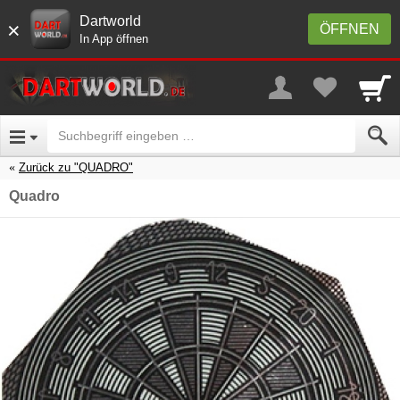
Dartworld
×
ÖFFNEN
In App öffnen
Zurück zu "QUADRO"
Quadro