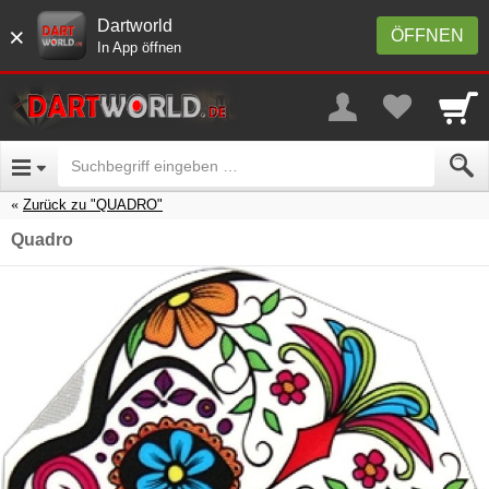
Dartworld
×
ÖFFNEN
In App öffnen
Zurück zu "QUADRO"
Quadro