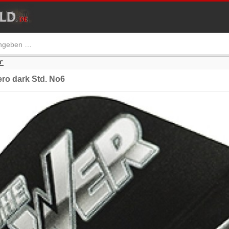
"
o dark Std. No6