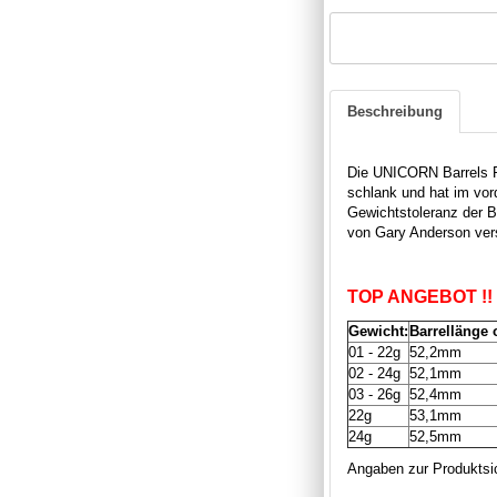
Beschreibung
Die UNICORN Barrels P
schlank und hat im vord
Gewichtstoleranz der B
von Gary Anderson ver
TOP ANGEBOT !!
Gewicht:
Barrellänge 
01 - 22g
52,2mm
02 - 24g
52,1mm
03 - 26g
52,4mm
22g
53,1mm
24g
52,5mm
Angaben zur Produktsic