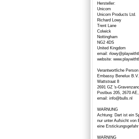
Hersteller:
Unicorn
Unicorn Products Ltd.
Richard Lowy
Trent Lane
Colwick
Nottingham
NG2 4DS
United Kingdom
email: rlowy@playwith
website: www.playwith
Verantwortliche Person
Embassy Benelux B.V.
Wattstraat 8
2691 GZ 's-Gravenzan
Postbus 205, 2670 AE,
email: info@bulls.nl
WARNUNG
Achtung: Dart ist ein S
nur unter Aufsicht von
eine Erstickungsgefahr 
WARNING