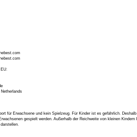
thebest.com
thebest.com
 EU:
de
 Netherlands
port für Erwachsene und kein Spielzeug. Für Kinder ist es gefährlich. Deshalb
 Erwachsenen gespielt werden. Außerhalb der Reichweite von kleinen Kindern la
darstellen.