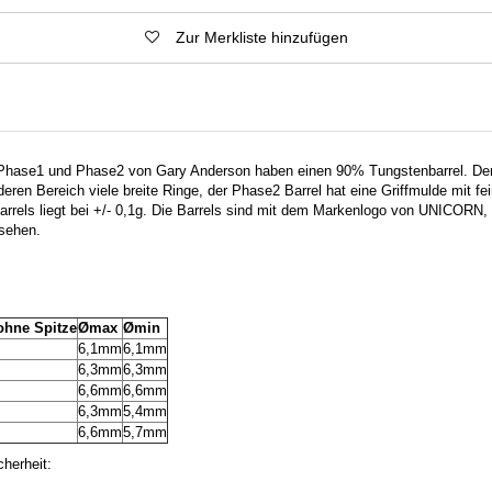
Zur Merkliste hinzufügen
hase1 und Phase2 von Gary Anderson haben einen 90% Tungstenbarrel. Der 
eren Bereich viele breite Ringe, der Phase2 Barrel hat eine Griffmulde mit fe
arrels liegt bei +/- 0,1g. Die Barrels sind mit dem Markenlogo von UNICORN, 
sehen.
ohne Spitze
Ømax
Ømin
6,1mm
6,1mm
6,3mm
6,3mm
6,6mm
6,6mm
6,3mm
5,4mm
6,6mm
5,7mm
herheit: