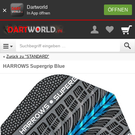
Dartworld
×
ÖFFNEN
In App öffnen
Zurück zu "STANDARD"
HARROWS Supergrip Blue