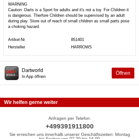
WARNING
Caution: Darts is a Sport for adults and it's not a toy. For Children it
is dangerous. Therfore Children should be supervised by an adult
during play. Store out of reach of small children as small parts pose
a choking hazard.
Artikel-Nr.
851401
Hersteller
HARROWS
Dartworld
Öffnen
In App öffnen
Wir helfen gerne weiter
Anfragen per Telefon:
+499391911800
Sie erreichen uns innerhalb unserer Geschäftszeiten: Montag
bis Freitag von 07.30 bis 16.00