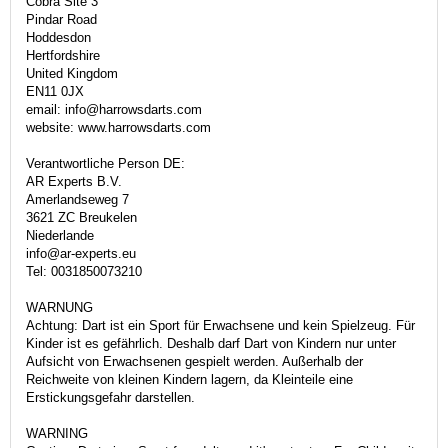
Cobra Site 3
Pindar Road
Hoddesdon
Hertfordshire
United Kingdom
EN11 0JX
email: info@harrowsdarts.com
website: www.harrowsdarts.com
Verantwortliche Person DE:
AR Experts B.V.
Amerlandseweg 7
3621 ZC Breukelen
Niederlande
info@ar-experts.eu
Tel: 0031850073210
WARNUNG
Achtung: Dart ist ein Sport für Erwachsene und kein Spielzeug. Für
Kinder ist es gefährlich. Deshalb darf Dart von Kindern nur unter
Aufsicht von Erwachsenen gespielt werden. Außerhalb der
Reichweite von kleinen Kindern lagern, da Kleinteile eine
Erstickungsgefahr darstellen.
WARNING