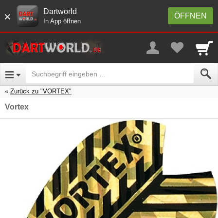
Dartworld
×
ÖFFNEN
In App öffnen
Zurück zu "VORTEX"
Vortex