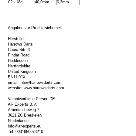
02 - 18g
40,0mm
6,3mm
Angaben zur Produktsicherheit:
Hersteller:
Harrows Darts
Cobra Site 3
Pindar Road
Hoddesdon
Hertfordshire
United Kingdom
EN11 0JX
email: info@harrowsdarts.com
website: www.harrowsdarts.com
Verantwortliche Person DE:
AR Experts B.V.
Amerlandseweg 7
3621 ZC Breukelen
Niederlande
info@ar-experts.eu
Tel: 0031850073210