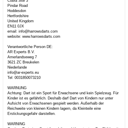
Cobra Site 3
Pindar Road
Hoddesdon
Hertfordshire
United Kingdom
EN11 0JX
email: info@harrowsdarts.com
website: www.harrowsdarts.com
Verantwortliche Person DE:
AR Experts B.V.
Amerlandseweg 7
3621 ZC Breukelen
Niederlande
info@ar-experts.eu
Tel: 0031850073210
WARNUNG
Achtung: Dart ist ein Sport für Erwachsene und kein Spielzeug. Für
Kinder ist es gefährlich. Deshalb darf Dart von Kindern nur unter
Aufsicht von Erwachsenen gespielt werden. Außerhalb der
Reichweite von kleinen Kindern lagern, da Kleinteile eine
Erstickungsgefahr darstellen.
WARNING