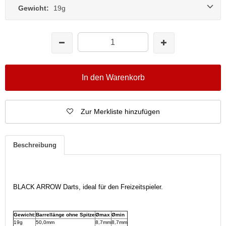
Gewicht:
19g
In den Warenkorb
Zur Merkliste hinzufügen
Beschreibung
BLACK ARROW Darts, ideal für den Freizeitspieler.
Gewicht:
Barrellänge ohne Spitze
Ømax
Ømin
19g
50,0mm
8,7mm
8,7mm