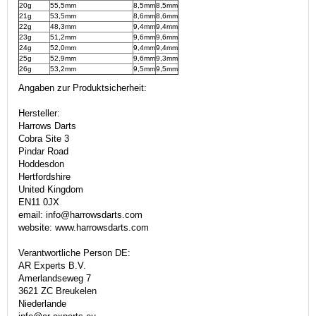
20g
55,5mm
8,5mm
8,5mm
21g
53,5mm
8,6mm
8,6mm
22g
48,3mm
9,4mm
9,4mm
23g
51,2mm
9,6mm
9,6mm
24g
52,0mm
9,4mm
9,4mm
25g
52,9mm
9,6mm
9,3mm
26g
53,2mm
9,5mm
9,5mm
Angaben zur Produktsicherheit:
Hersteller:
Harrows Darts
Cobra Site 3
Pindar Road
Hoddesdon
Hertfordshire
United Kingdom
EN11 0JX
email: info@harrowsdarts.com
website: www.harrowsdarts.com
Verantwortliche Person DE:
AR Experts B.V.
Amerlandseweg 7
3621 ZC Breukelen
Niederlande