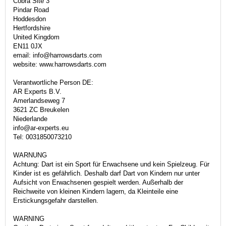
Cobra Site 3
Pindar Road
Hoddesdon
Hertfordshire
United Kingdom
EN11 0JX
email: info@harrowsdarts.com
website: www.harrowsdarts.com
Verantwortliche Person DE:
AR Experts B.V.
Amerlandseweg 7
3621 ZC Breukelen
Niederlande
info@ar-experts.eu
Tel: 0031850073210
WARNUNG
Achtung: Dart ist ein Sport für Erwachsene und kein Spielzeug. Für
Kinder ist es gefährlich. Deshalb darf Dart von Kindern nur unter
Aufsicht von Erwachsenen gespielt werden. Außerhalb der
Reichweite von kleinen Kindern lagern, da Kleinteile eine
Erstickungsgefahr darstellen.
WARNING