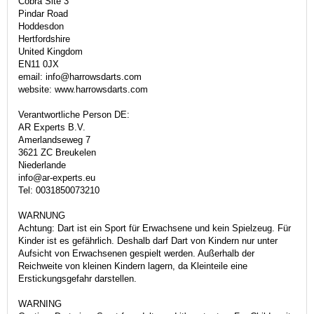
Cobra Site 3
Pindar Road
Hoddesdon
Hertfordshire
United Kingdom
EN11 0JX
email: info@harrowsdarts.com
website: www.harrowsdarts.com
Verantwortliche Person DE:
AR Experts B.V.
Amerlandseweg 7
3621 ZC Breukelen
Niederlande
info@ar-experts.eu
Tel: 0031850073210
WARNUNG
Achtung: Dart ist ein Sport für Erwachsene und kein Spielzeug. Für
Kinder ist es gefährlich. Deshalb darf Dart von Kindern nur unter
Aufsicht von Erwachsenen gespielt werden. Außerhalb der
Reichweite von kleinen Kindern lagern, da Kleinteile eine
Erstickungsgefahr darstellen.
WARNING