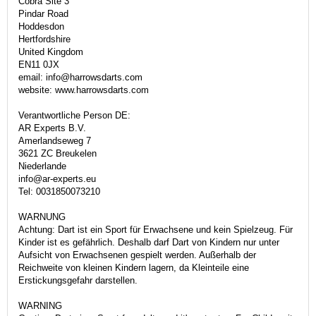
Cobra Site 3
Pindar Road
Hoddesdon
Hertfordshire
United Kingdom
EN11 0JX
email: info@harrowsdarts.com
website: www.harrowsdarts.com
Verantwortliche Person DE:
AR Experts B.V.
Amerlandseweg 7
3621 ZC Breukelen
Niederlande
info@ar-experts.eu
Tel: 0031850073210
WARNUNG
Achtung: Dart ist ein Sport für Erwachsene und kein Spielzeug. Für
Kinder ist es gefährlich. Deshalb darf Dart von Kindern nur unter
Aufsicht von Erwachsenen gespielt werden. Außerhalb der
Reichweite von kleinen Kindern lagern, da Kleinteile eine
Erstickungsgefahr darstellen.
WARNING