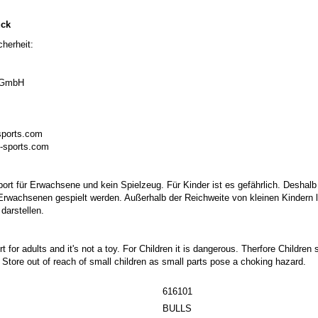
ück
herheit:
 GmbH
sports.com
-sports.com
port für Erwachsene und kein Spielzeug. Für Kinder ist es gefährlich. Deshalb
 Erwachsenen gespielt werden. Außerhalb der Reichweite von kleinen Kindern la
darstellen.
t for adults and it's not a toy. For Children it is dangerous. Therfore Childre
. Store out of reach of small children as small parts pose a choking hazard.
616101
BULLS