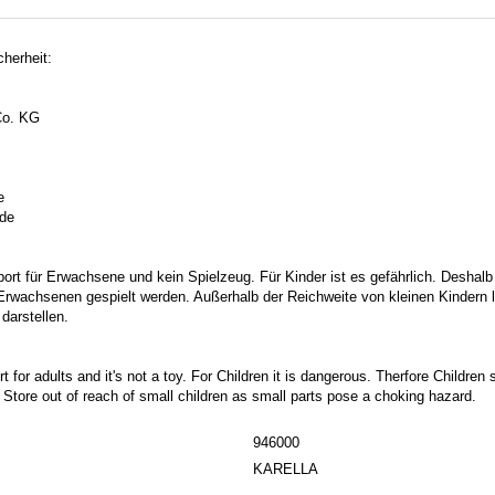
herheit:
o. KG
e
.de
port für Erwachsene und kein Spielzeug. Für Kinder ist es gefährlich. Deshalb
 Erwachsenen gespielt werden. Außerhalb der Reichweite von kleinen Kindern la
darstellen.
t for adults and it's not a toy. For Children it is dangerous. Therfore Childre
. Store out of reach of small children as small parts pose a choking hazard.
946000
KARELLA