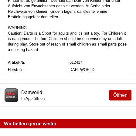
Kinder ist es gefährlich. Deshalb darf Dart von Kindern nur unter
Aufsicht von Erwachsenen gespielt werden. Außerhalb der
Reichweite von kleinen Kindern lagern, da Kleinteile eine
Erstickungsgefahr darstellen.
WARNING
Caution: Darts is a Sport for adults and it's not a toy. For Children it
is dangerous. Therfore Children should be supervised by an adult
during play. Store out of reach of small children as small parts pose
a choking hazard.
Artikel-Nr.
612417
Hersteller
DARTWORLD
Dartworld
Öffnen
In App öffnen
Wir helfen gerne weiter