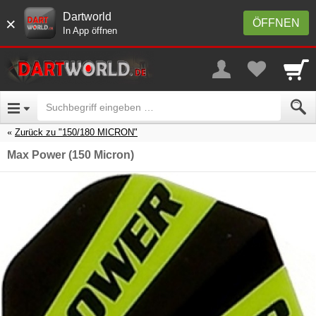
Dartworld
×
ÖFFNEN
In App öffnen
Zurück zu "150/180 MICRON"
Max Power (150 Micron)