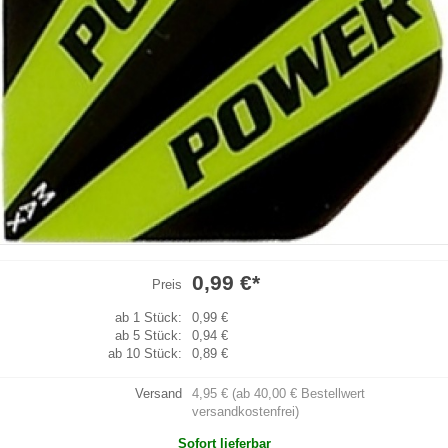
0,99 €
*
Preis
ab 1 Stück:
0,99 €
ab 5 Stück:
0,94 €
ab 10 Stück:
0,89 €
Versand
4,95 € (ab 40,00 € Bestellwert
versandkostenfrei)
Sofort lieferbar