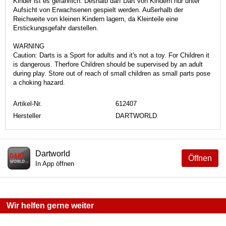
Kinder ist es gefährlich. Deshalb darf Dart von Kindern nur unter
Aufsicht von Erwachsenen gespielt werden. Außerhalb der
Reichweite von kleinen Kindern lagern, da Kleinteile eine
Erstickungsgefahr darstellen.
WARNING
Caution: Darts is a Sport for adults and it's not a toy. For Children it
is dangerous. Therfore Children should be supervised by an adult
during play. Store out of reach of small children as small parts pose
a choking hazard.
Artikel-Nr.
612407
Hersteller
DARTWORLD
Dartworld
Öffnen
In App öffnen
Wir helfen gerne weiter