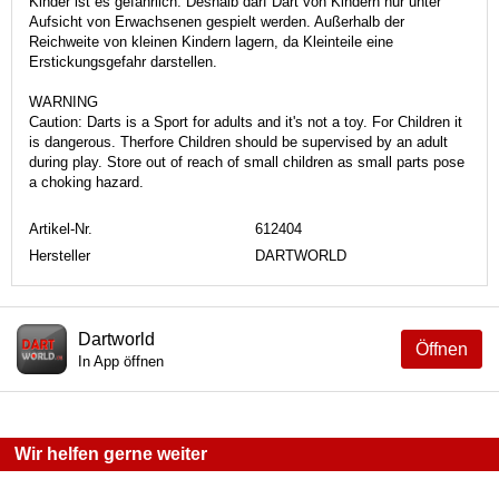
Kinder ist es gefährlich. Deshalb darf Dart von Kindern nur unter
Aufsicht von Erwachsenen gespielt werden. Außerhalb der
Reichweite von kleinen Kindern lagern, da Kleinteile eine
Erstickungsgefahr darstellen.
WARNING
Caution: Darts is a Sport for adults and it's not a toy. For Children it
is dangerous. Therfore Children should be supervised by an adult
during play. Store out of reach of small children as small parts pose
a choking hazard.
Artikel-Nr.
612404
Hersteller
DARTWORLD
Dartworld
Öffnen
In App öffnen
Wir helfen gerne weiter