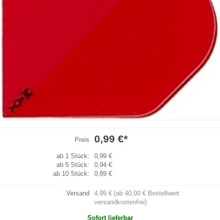
0,99 €
*
Preis
ab 1 Stück:
0,99 €
ab 5 Stück:
0,94 €
ab 10 Stück:
0,89 €
Versand
4,95 € (ab 40,00 € Bestellwert
versandkostenfrei)
Sofort lieferbar