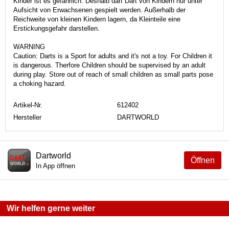
Kinder ist es gefährlich. Deshalb darf Dart von Kindern nur unter
Aufsicht von Erwachsenen gespielt werden. Außerhalb der
Reichweite von kleinen Kindern lagern, da Kleinteile eine
Erstickungsgefahr darstellen.
WARNING
Caution: Darts is a Sport for adults and it's not a toy. For Children it
is dangerous. Therfore Children should be supervised by an adult
during play. Store out of reach of small children as small parts pose
a choking hazard.
Artikel-Nr.
612402
Hersteller
DARTWORLD
Dartworld
Öffnen
In App öffnen
Wir helfen gerne weiter