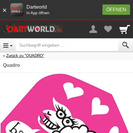
Dartworld
×
ÖFFNEN
In App öffnen
Zurück zu "QUADRO"
Quadro