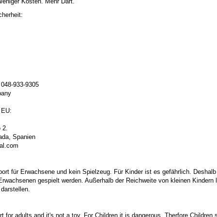
Weniger Kosten. Mehr Dart.
herheit:
: 048-933-9305
mpany
 EU:
 2.
ada, Spanien
bal.com
port für Erwachsene und kein Spielzeug. Für Kinder ist es gefährlich. Deshalb
 Erwachsenen gespielt werden. Außerhalb der Reichweite von kleinen Kindern la
darstellen.
t for adults and it's not a toy. For Children it is dangerous. Therfore Childre