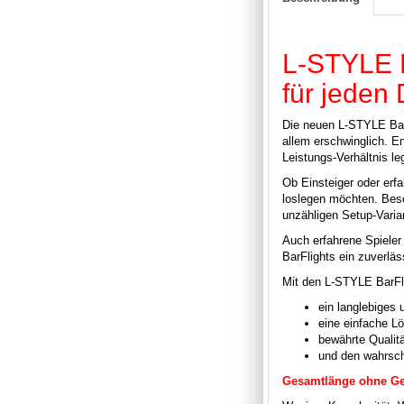
L-STYLE B
für jeden 
Die neuen
L-STYLE
Bar
allem erschwinglich. En
Leistungs-Verhältnis le
Ob Einsteiger oder erfa
loslegen möchten. Beso
unzähligen Setup-Vari
Auch erfahrene Spieler
BarFlights ein zuverl
Mit den L-STYLE BarFl
ein langlebiges 
eine einfache L
bewährte Qualit
und den wahrsche
Gesamtlänge ohne G