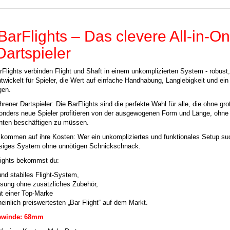
arFlights – Das clevere All-in-O
Dartspieler
Flights verbinden Flight und Shaft in einem unkomplizierten System - robust,
twickelt für Spieler, die Wert auf einfache Handhabung, Langlebigkeit und ein
gen.
hrener Dartspieler: Die BarFlights sind die perfekte Wahl für alle, die ohne g
nders neue Spieler profitieren von der ausgewogenen Form und Länge, ohne 
anten beschäftigen zu müssen.
 kommen auf ihre Kosten: Wer ein unkompliziertes und funktionales Setup suc
ässiges System ohne unnötigen Schnickschnack.
ights bekommst du:
und stabiles Flight-System,
ösung ohne zusätzliches Zubehör,
ät einer Top-Marke
inlich preiswertesten „Bar Flight“ auf dem Markt.
ewinde: 68mm