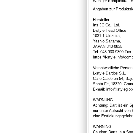
Weniger Komplexität. 
Angaben zur Produktsic
Hersteller:
Ins JC Co., Ltd.
L-style Head Office
1031-1 Ukizuka,
Yashio,Saitama,
JAPAN 340-0835
Tel: 048-933-9300 Fax
https://l-style.info/co
Verantwortliche Person
L-style Dardos S.L.
Calle Calderon 54, Bajo
Santa Fe, 18320, Gran
E-mail: info@lstyleglo
WARNUNG
Achtung: Dart ist ein S
nur unter Aufsicht von
eine Erstickungsgefahr 
WARNING
Caution: Darts is a Spor