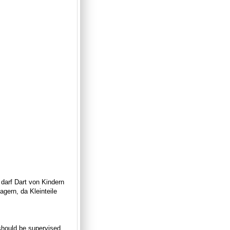
 darf Dart von Kindern
gern, da Kleinteile
n should be supervised