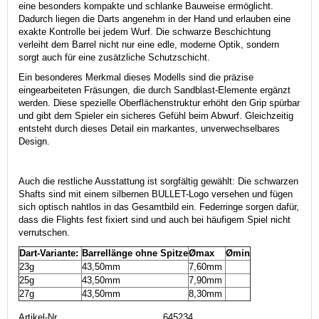
eine besonders kompakte und schlanke Bauweise ermöglicht.
Dadurch liegen die Darts angenehm in der Hand und erlauben eine
exakte Kontrolle bei jedem Wurf. Die schwarze Beschichtung
verleiht dem Barrel nicht nur eine edle, moderne Optik, sondern
sorgt auch für eine zusätzliche Schutzschicht.
Ein besonderes Merkmal dieses Modells sind die präzise
eingearbeiteten Fräsungen, die durch Sandblast-Elemente ergänzt
werden. Diese spezielle Oberflächenstruktur erhöht den Grip spürbar
und gibt dem Spieler ein sicheres Gefühl beim Abwurf. Gleichzeitig
entsteht durch dieses Detail ein markantes, unverwechselbares
Design.
Auch die restliche Ausstattung ist sorgfältig gewählt: Die schwarzen
Shafts sind mit einem silbernen BULLET-Logo versehen und fügen
sich optisch nahtlos in das Gesamtbild ein. Federringe sorgen dafür,
dass die Flights fest fixiert sind und auch bei häufigem Spiel nicht
verrutschen.
Dart-Variante:
Barrellänge ohne Spitze
Ømax
Ømin
23g
43,50mm
7,60mm
25g
43,50mm
7,90mm
27g
43,50mm
8,30mm
Artikel-Nr.
645234