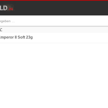
S"
peror II Soft 23g