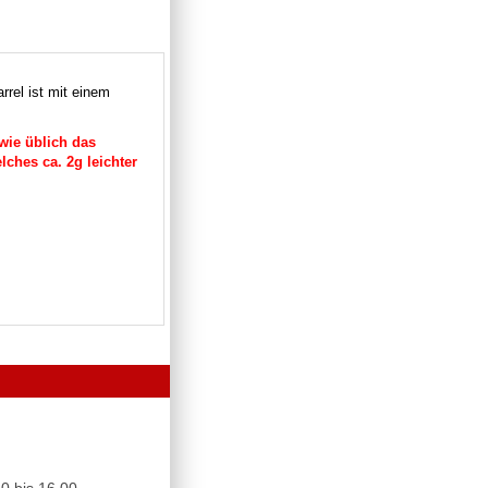
arrel ist mit einem
wie üblich das
lches ca. 2g leichter
0 bis 16.00