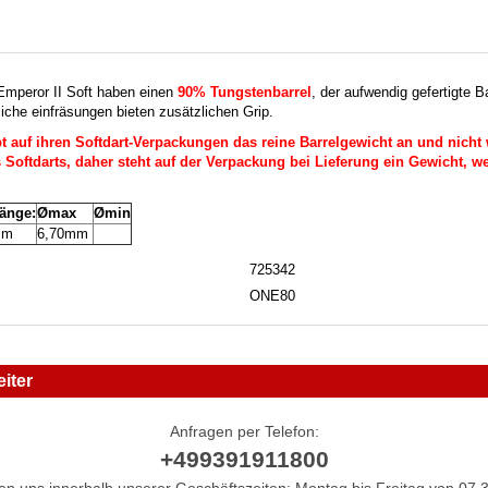
mperor II Soft haben einen
90% Tungstenbarrel
, der aufwendig gefertigte B
liche einfräsungen bieten zusätzlichen Grip.
auf ihren Softdart-Verpackungen das reine Barrelgewicht an und nicht 
Softdarts, daher steht auf der Verpackung bei Lieferung ein Gewicht, we
länge:
Ømax
Ømin
mm
6,70mm
725342
ONE80
iter
Anfragen per Telefon:
+499391911800
hen uns innerhalb unserer Geschäftszeiten: Montag bis Freitag von 07.3