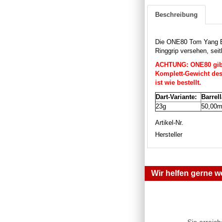
Beschreibung
Die ONE80 Tom Yang E
Ringgrip versehen, seit
ACHTUNG: ONE80 gibt 
Komplett-Gewicht des 
ist wie bestellt.
Dart-Variante:
Barrel
23g
50,00
Artikel-Nr.
Hersteller
Wir helfen gerne we
Sie erreic