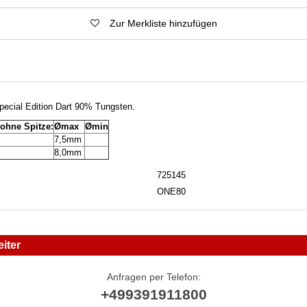
Zur Merkliste hinzufügen
cial Edition Dart 90% Tungsten.
 ohne Spitze:
Ømax
Ømin
7,5mm
8,0mm
725145
ONE80
iter
Anfragen per Telefon:
+499391911800