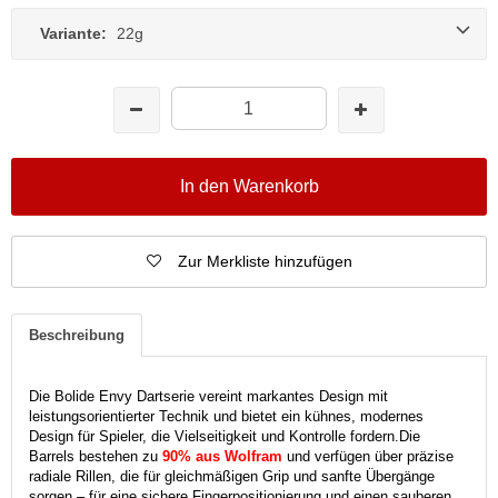
Variante:
22g
In den Warenkorb
Zur Merkliste hinzufügen
Beschreibung
Die Bolide Envy Dartserie vereint markantes Design mit
leistungsorientierter Technik und bietet ein kühnes, modernes
Design für Spieler, die Vielseitigkeit und Kontrolle fordern.
Die
Barrels bestehen zu
90% aus Wolfram
und verfügen über präzise
radiale Rillen, die für gleichmäßigen Grip und sanfte Übergänge
sorgen – für eine sichere Fingerpositionierung und einen sauberen,