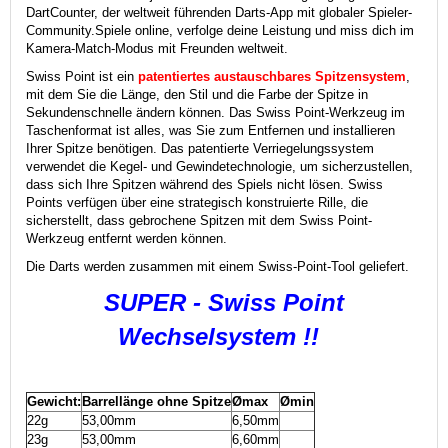
DartCounter, der weltweit führenden Darts-App mit globaler Spieler-
Community.
Spiele online, verfolge deine Leistung und miss dich im
Kamera-Match-Modus mit Freunden weltweit.
Swiss Point ist ein
patentiertes austauschbares Spitzensystem
,
mit dem Sie die Länge, den Stil und die Farbe der Spitze in
Sekundenschnelle ändern können. Das Swiss Point-Werkzeug im
Taschenformat ist alles, was Sie zum Entfernen und installieren
Ihrer Spitze benötigen. Das patentierte Verriegelungssystem
verwendet die Kegel- und Gewindetechnologie, um sicherzustellen,
dass sich Ihre Spitzen während des Spiels nicht lösen. Swiss
Points verfügen über eine strategisch konstruierte Rille, die
sicherstellt, dass gebrochene Spitzen mit dem Swiss Point-
Werkzeug entfernt werden können.
Die Darts werden zusammen mit einem Swiss-Point-Tool geliefert.
SUPER - Swiss Point
Wechselsystem !!
Gewicht:
Barrellänge ohne Spitze
Ømax
Ømin
22g
53,00mm
6,50mm
23g
53,00mm
6,60mm