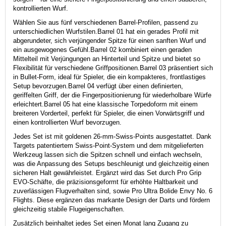
kontrollierten Wurf.
Wählen Sie aus fünf verschiedenen Barrel-Profilen, passend zu
unterschiedlichen Wurfstilen.
Barrel 01 hat ein gerades Profil mit
abgerundeter, sich verjüngender Spitze für einen sanften Wurf und
ein ausgewogenes Gefühl.
Barrel 02 kombiniert einen geraden
Mittelteil mit Verjüngungen an Hinterteil und Spitze und bietet so
Flexibilität für verschiedene Griffpositionen.
Barrel 03 präsentiert sich
in Bullet-Form, ideal für Spieler, die ein kompakteres, frontlastiges
Setup bevorzugen.
Barrel 04 verfügt über einen definierten,
geriffelten Griff, der die Fingerpositionierung für wiederholbare Würfe
erleichtert.
Barrel 05 hat eine klassische Torpedoform mit einem
breiteren Vorderteil, perfekt für Spieler, die einen Vorwärtsgriff und
einen kontrollierten Wurf bevorzugen.
Jedes Set ist mit goldenen 26-mm-Swiss-Points ausgestattet. Dank
Targets patentiertem Swiss-Point-System und dem mitgelieferten
Werkzeug lassen sich die Spitzen schnell und einfach wechseln,
was die Anpassung des Setups beschleunigt und gleichzeitig einen
sicheren Halt gewährleistet.
Ergänzt wird das Set durch Pro Grip
EVO-Schäfte, die präzisionsgeformt für erhöhte Haltbarkeit und
zuverlässigen Flugverhalten sind, sowie Pro Ultra Bolide Envy No. 6
Flights. Diese ergänzen das markante Design der Darts und fördern
gleichzeitig stabile Flugeigenschaften.
Zusätzlich beinhaltet jedes Set einen Monat lang Zugang zu